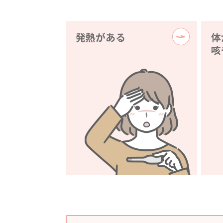
発熱がある
体
咳