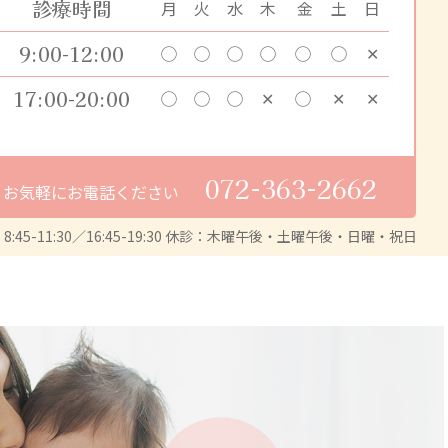
診療時間
月
火
水
木
金
土
日
9:00-12:00
◯
◯
◯
◯
◯
◯
✕
17:00-20:00
◯
◯
◯
✕
◯
✕
✕
072-363-2662
お気軽にお電話ください
:45-11:30／16:45-19:30
休診：木曜午後・土曜午後・日曜・祝日