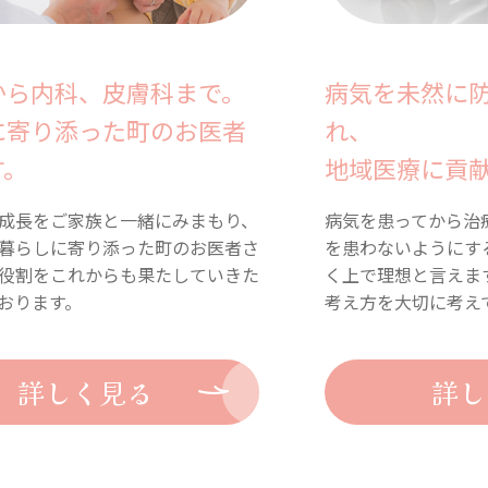
から内科、皮膚科まで。
病気を未然に
に寄り添った町のお医者
れ、
す。
地域医療に貢
成長をご家族と一緒にみまもり、
病気を患ってから治
暮らしに寄り添った町のお医者さ
を患わないようにす
役割をこれからも果たしていきた
く上で理想と言えま
おります。
考え方を大切に考え
詳しく見る
詳し